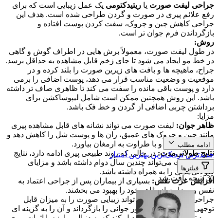
جراحی لیفت صورت
یا
ریتیدکتومی
یک عمل زیبایی است که برای
رفع علائم پیری در صورت و گردن طراحی شده است. هدف این
جراحی کاهش چین و چروک، سفت کردن پوست افتاده و
بازگرداندن فرم جوان تر است.
روش:
در طول لیفت صورت، معمولاً برش هایی در اطراف گوش و گاهی
در خط مو ایجاد می شود تا جای زخم قابل مشاهده به حداقل برسد.
جراح، ماهیچه ها و بافت های زیرین صورت را بلند کرده و در
موقعیت و وضعیت مناسب قرار می دهد، پوست اضافی را برمی
دارد و پوست باقی مانده را سفت می کند تا ظاهری صاف تر داشته
باشد. این روش همچنین ممکن است شامل لیپوساکشن برای
برداشتن چربی اضافی از گردن و خط فک باشد.
مزایا:
ظاهر جوان:
لیفت صورت می تواند نشانه های قابل مشاهده پیری
مانند چین و چروک های عمیق، ران ها و پوست شل را کاهش دهد و
ظاهری جوان تر و با طراوت به ارمغان بیاورد.
ادامه مطلب
نتایج طولانی‌مدت:
در حالی که روند طبیعی پیری ادامه دارد، نتایج
جدیدترین
نزدیک‌ترین
بهترین امتیاز
لیفت صورت می‌تواند چندین سال دوام داشته باشد و مزایای
فیلترها
طولانی‌مدتی را به همراه داشته باشد.
30 نتیجه یافت شد
افزایش عزت نفس:
بسیاری از بیماران پس از جراحی اعتماد به
نفس و رضایت از ظاهر خود را بهبود می بخشند.
جراحی لیفت صورت می تواند زیبایی صورت را به میزان قابل
توجهی بهبود بخشد و کانتور جوانی را بازگرداند و آن را به گزینه ای
مورد توجه برای کسانی تبدیل کند که به دنبال مبارزه با اثرات پیری