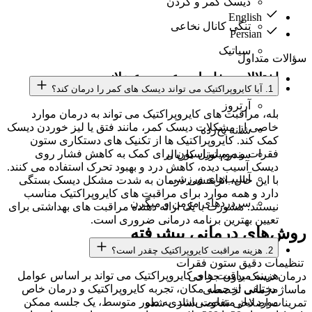
دیسک کمر و گردن
English
تنگی کانال نخاعی
Persian
سیاتیک
سؤالات متداول
اختلالات مفاصل و عصبی-عضلانی
:
1. آیا کایروپراکتیک می تواند دیسک های کمر را درمان کند؟
آرتروز
بله، مراقبت های کایروپراکتیک می تواند به درمان موارد
خاصی از مشکلات دیسک کمر، مانند فتق یا لیز خوردن دیسک
شانه یخ‌زده
کمک کند. کایروپراکتیک ها از تکنیک های دستکاری ستون
فقرات و موبیلیزاسیون برای کمک به کاهش فشار روی
سندرم تونل کارپال
دیسک آسیب دیده، کاهش درد و بهبود تحرک استفاده می کنند.
آسیب‌های ورزشی
با این حال، اثربخشی درمان به شدت مشکل دیسک بستگی
دارد و همه موارد برای مراقبت های کایروپراکتیک مناسب
سردردهای مزمن و میگرن
نیستند. مشورت با یک ارائه دهنده مراقبت های بهداشتی برای
تعیین بهترین برنامه درمانی ضروری است.
روش‌های درمانی پیشرفته
2. هزینه مراقبت کایروپراکتیک چقدر است؟
تنظیمات دقیق ستون فقرات
هزینه مراقبت های کایروپراکتیک می تواند بر اساس عوامل
درمان دیسک بدون جراحی
مختلفی از جمله مکان، تجربه کایروپراکتیک و درمان خاص
ماساژ درمانی تخصصی
مورد نیاز متفاوت باشد. به طور متوسط، یک جلسه ممکن
تمرینات اصلاحی شخصی‌سازی شده