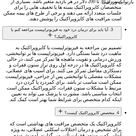
است از 30 تا 200 دلار در هر بازدید متغیر باشد. بسیاری از
بازتوانی ورزشی
متخصصان کایروپراکتیک بسته ها یا تخفیف هایی را برای
جلسات متعدد ارائه می دهند و برخی از طرح های بیمه ممکن
است مراقبت های کایروپراکتیک را پوشش دهند.
3. آیا باید برای درمان درد خود به فیزیوتراپیست مراجعه کنم یا
کایروپراکتیک؟
تصمیم بین مراجعه به فیزیوتراپیست یا کایروپراکتیک به
ماهیت درد شما بستگی دارد. فیزیوتراپیست ها بر توانبخشی،
ورزش درمانی و تقویت ماهیچه ها تمرکز می کنند، در حالی
که کایروپراکتیک ها در درجه اول روی تراز ستون فقرات و
دستکاری مفاصل تمرکز می کنند. برای آسیب های عضلانی،
مشکلات مفصلی یا توانبخشی پس از جراحی، فیزیوتراپیست
ممکن است مناسب تر باشد. برای کمردرد یا گردن درد
مرتبط با مشکلات ستون فقرات، کایروپراکتیک ممکن است
انتخاب مناسبی باشد. مشورت با پزشک می تواند به تعیین
اینکه کدام متخصص برای شرایط شما بهتر است کمک کند.
4. متخصص کایروپراکتیک کیست؟
کایروپراکتیک یک متخصص مراقبت های بهداشتی است که
برای تشخیص و درمان اختلالات اسکلتی عضلانی، به ویژه
آنهایی که بر ستون فقرات تأثیر می گذارند، آموزش دیده