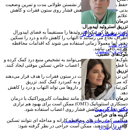
حفظ وزن سالم، اجتناب از نشستن طولانی مدت و تمرین وضعیت
بدنی خوب می تواند به کاهش فشار روی ستون فقرات و کاهش
علائم کمک کند.
درمان های مداخله ای
تزریق استروئید اپیدورال
:
این تزریق ها کورتیکواستروئیدها را مستقیماً به فضای اپیدورال
دکتر محمدرضا برزگر
اطراف نخاع می رسانند تا التهاب را کاهش داده و درد را تسکین
دهند. آنها معمولاً زمانی استفاده می شوند که اقدامات محافظه
جراح هیپ
کارانه کافی نباشد.
ایران
»
اصفهان
بلوک‌های عصبی:
بلوک‌های عصبی هدفمند می‌توانند به تشخیص منبع درد کمک کرده و
با قطع سیگنال‌های درد از اعصاب خاص، تسکین موقتی ایجاد کنند.
تزریق مفصل فاست:
این تزریق‌ها مفاصل فاست در ستون فقرات را هدف قرار می‌دهند
که می‌توانند ملتهب شوند و به کمردرد کمک کنند. تزریق
کورتیکواستروئیدها یا سایر داروها می تواند التهاب و درد را کاهش
دهد.
درمان دستی:
تکنیک هایی مانند تنظیمات کایروپراکتیک یا درمان
دستکاری استئوپاتیک (OMT) ممکن است برای بهبود هم ترازی
دکتر ندا کریمی
ستون فقرات و کاهش فشار روی اعصاب استفاده شود.
گزینه های جراحی
هنگامی که درمان های محافظه کارانه و مداخله ای نتوانند تسکین
متخصص طب فیزیکی و توانبخشی
کافی را ارائه دهند، ممکن است جراحی در نظر گرفته شود:
ایران
»
تهران