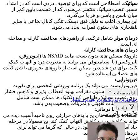
سیاتیک
، اصطلاحی است که برای توصیف دردی است که در امتداد
مسیر عصب سیاتیک منتشر می‌شود، که از قسمت پایین کمر از
میان باسن و باسن و هر پا می‌گذرد.
این بیماری اغلب به
دلیل
فتق دیسک، تنگی کانال نخاعی یا سایر
ناهنجاری های ستون فقرات ایجاد می شود.
درمان موثر
شامل ترکیبی از راهبردهای محافظه کارانه و مداخله
ای است.
درمان های محافظه کارانه
داروها: مسکن های بدون نسخه مانند NSAID ها (ایبوپروفن،
ناپروکسن) یا استامینوفن می توانند به مدیریت درد و التهاب کمک
کنند. برای درد شدیدتر، ممکن است از داروهای تجویزی یا شل کننده
های عضلانی استفاده شود.
فیزیوتراپی:
فیزیوتراپیست می تواند یک برنامه ورزشی شخصی برای تقویت
عضلات پشتیبان ستون فقرات، بهبود انعطاف پذیری و کاهش فشار
ادامه مطلب
روی عصب سیاتیک طراحی کند. تکنیک ها ممکن است شامل
جدیدترین
نزدیک‌ترین
بهترین امتیاز
کشش، تمرینات تقویتی و تمرینات وضعیت بدن باشد.
فیلترها
گرما و سرما درمانی:
29 نتیجه یافت شد
استفاده از کیسه های یخ یا پدهای حرارتی روی ناحیه آسیب دیده می
تواند به کاهش درد و کاهش التهاب کمک کند. یخ معمولا در مرحله
حاد آسیب استفاده می شود، در حالی که گرما می تواند برای
دردهای مزمن مفیدتر باشد.
اصلاح سبک زندگی: