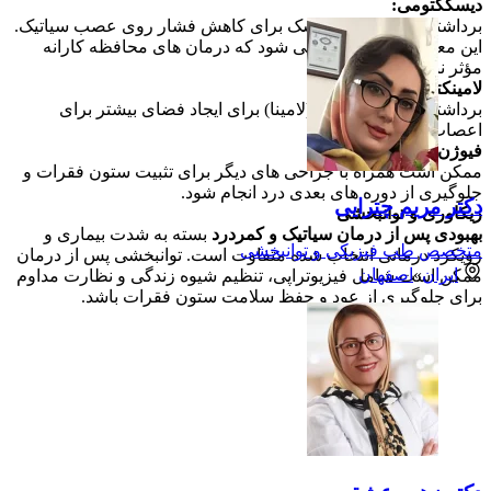
دیسککتومی:
برداشتن قسمت فتق دیسک برای کاهش فشار روی عصب سیاتیک.
این معمولاً زمانی انجام می شود که درمان های محافظه کارانه
مؤثر نبوده باشند.
لامینکتومی:
برداشتن بخشی از مهره (لامینا) برای ایجاد فضای بیشتر برای
اعصاب و کاهش فشار.
فیوژن ستون فقرات
:
ممکن است همراه با جراحی های دیگر برای تثبیت ستون فقرات و
جلوگیری از دوره های بعدی درد انجام شود.
دکتر مریم چترایی
ریکاوری و توانبخشی
بهبودی پس از درمان سیاتیک و کمردرد
بسته به شدت بیماری و
متخصص طب فیزیکی و توانبخشی
رویکرد درمانی انتخاب شده متفاوت است. توانبخشی پس از درمان
ایران
»
اصفهان
ممکن است شامل فیزیوتراپی، تنظیم شیوه زندگی و نظارت مداوم
برای جلوگیری از عود و حفظ سلامت ستون فقرات باشد.