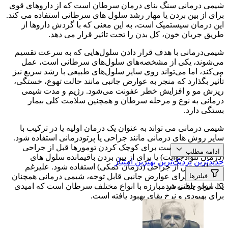
شیمی درمانی سنگ بنای درمان سرطان است که از داروهای قوی
برای از بین بردن یا مهار رشد سلول های سرطانی استفاده می کند.
این درمان سیستمیک است، به این معنی که با گردش داروها از
طریق جریان خون، کل بدن را تحت تاثیر قرار می دهد.
شیمی‌درمانی با هدف قرار دادن سلول‌هایی که به سرعت تقسیم
می‌شوند، یکی از مشخصه‌های سلول‌های سرطانی است، عمل
می‌کند، اما می‌تواند روی سایر سلول‌های طبیعی با رشد سریع نیز
تأثیر بگذارد که منجر به عوارض جانبی مانند حالت تهوع، خستگی،
ریزش مو و افزایش خطر عفونت می‌شود. رژیم و مدت شیمی
درمانی به نوع و مرحله سرطان و همچنین سلامت کلی بیمار
بستگی دارد.
شیمی درمانی می تواند به عنوان یک درمان اولیه یا در ترکیب با
سایر روش های درمانی مانند جراحی یا پرتودرمانی استفاده شود.
همچنین ممکن است برای کوچک کردن تومورها قبل از جراحی
ادامه مطلب
(درمان نئوادجوانت) یا برای از بین بردن باقیمانده سلول های
جدیدترین
نزدیک‌ترین
بهترین امتیاز
سرطانی پس از جراحی (درمان کمکی) استفاده شود. علیرغم
فیلترها
پتانسیل آن برای عوارض جانبی قابل توجه، شیمی درمانی همچنان
13 نتیجه یافت شد
یک ابزار حیاتی در مبارزه با انواع مختلف سرطان است که امیدی
برای بهبودی و نرخ بقای بهبود یافته است.