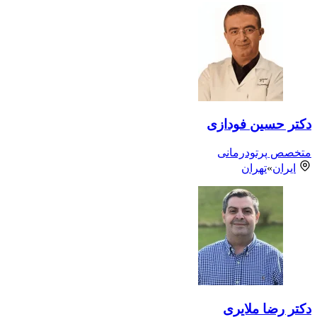
دکتر حسین فودازی
متخصص پرتودرمانی
ایران
»
تهران
دکتر رضا ملایری